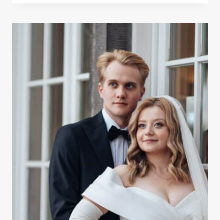
SOLI
WIELICZKA
—
CO
FOTOGRAF
MUSI
WIEDZIEĆ