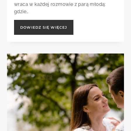
wraca w każdej rozmowie z parą młodą:
gdzie…
SESJA
DOWIEDZ SIĘ WIĘCEJ
ŚLUBNA
W
KRAKOWIE
—
NAJLEPSZE
MIEJSCA
NA
PLENER
(PRZEWODNIK
FOTOGRAFA)