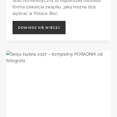
Ślub humanistyczny to najbardziej osobista
forma zawarcia związku, jaką można dziś
wybrać w Polsce. Bez…
ŚLUB
DOWIEDZ SIĘ WIĘCEJ
HUMANISTYCZNY
—
JAK
WYGLĄDA
I
JAK
GO
SFOTOGRAFOWAĆ
(PRZEWODNIK
2027)