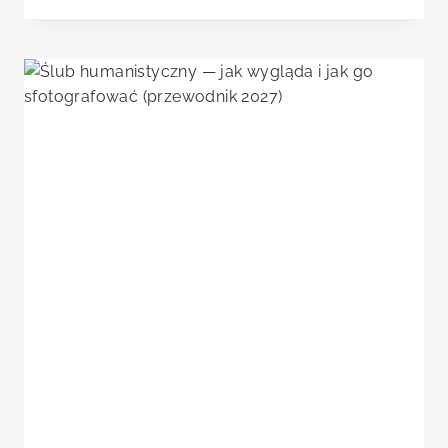
—
NAJLEPSZE
PORY
ROKU
W
MAŁOPOLSCE