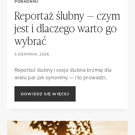
PORADNIKI
Reportaż ślubny — czym
jest i dlaczego warto go
wybrać
5 SIERPNIA, 2026
Reportaż ślubny i sesja ślubna brzmią dla
wielu par jak synonimy — i to prowadzi…
REPORTAŻ
DOWIEDZ SIĘ WIĘCEJ
ŚLUBNY
—
CZYM
JEST
I
DLACZEGO
WARTO