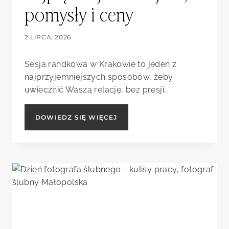
pomysły i ceny
2 LIPCA, 2026
Sesja randkowa w Krakowie to jeden z
najprzyjemniejszych sposobów, żeby
uwiecznić Waszą relację, bez presji…
SESJA
DOWIEDZ SIĘ WIĘCEJ
RANDKOWA
W
KRAKOWIE
—
NAJPIĘKNIEJSZE
MIEJSCA,
POMYSŁY
I
CENY